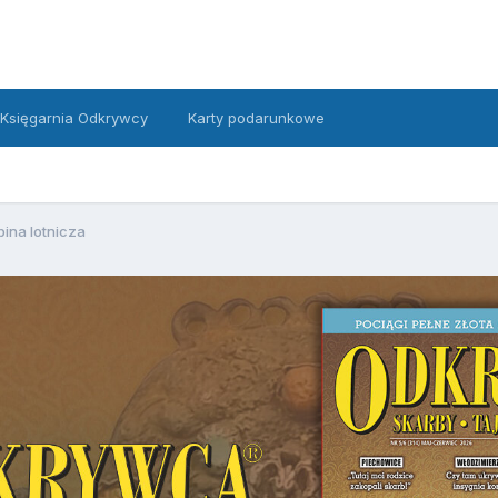
Księgarnia Odkrywcy
Karty podarunkowe
bina lotnicza