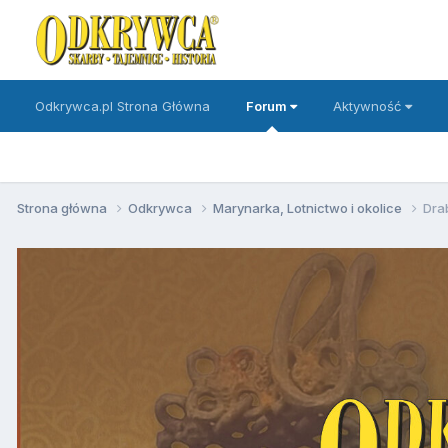
Odkrywca.pl Strona Główna
Forum
Aktywność
Strona główna
Odkrywca
Marynarka, Lotnictwo i okolice
Dra