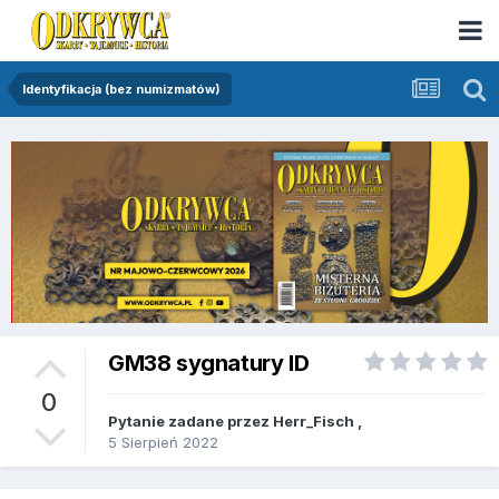
Identyfikacja (bez numizmatów)
GM38 sygnatury ID
0
Pytanie zadane przez
Herr_Fisch
,
5 Sierpień 2022