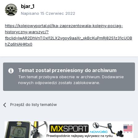
bjar_1
Napisano
15 Czerwiec 2022
https://kolejowyportal.pl/lka-zaprezentowala-kolejny-pociag-
historyczny-warszyc/?
fbclid=IwAR2DhVnTOxI12LX2vgoy9aaXr_xkBcKuPmRj82S1z31cUOB
hZq6hIAHKtx0
Temat został przeniesiony do archiwum
Ten temat przebywa obecnie w archiwum. Dodawanie
nowych odpowiedzi zostało zablokowane.
Przejdź do listy tematów