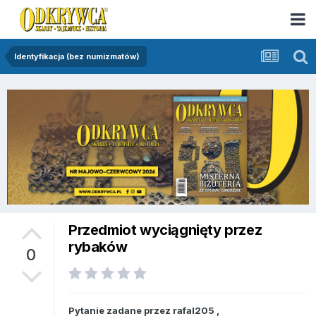
Identyfikacja (bez numizmatów)
Przedmiot wyciągnięty przez
rybaków
0
Pytanie zadane przez
rafal205
,