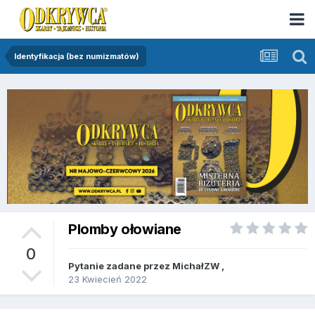
Identyfikacja (bez numizmatów)
Plomby ołowiane
0
Pytanie zadane przez
MichałZW
,
23 Kwiecień 2022