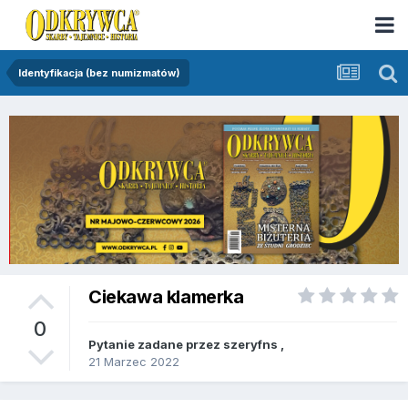
Identyfikacja (bez numizmatów)
Ciekawa klamerka
0
Pytanie zadane przez
szeryfns
,
21 Marzec 2022