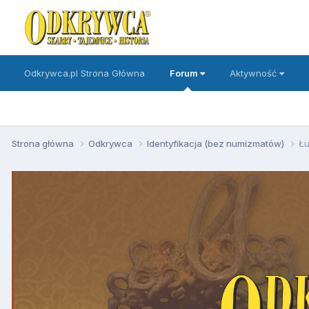
Odkrywca.pl Strona Główna
Forum
Aktywność
Strona główna
Odkrywca
Identyfikacja (bez numizmatów)
Ł