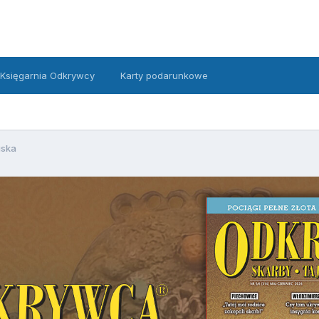
Księgarnia Odkrywcy
Karty podarunkowe
uska