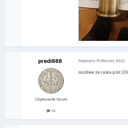
predi888
Napisano
15 Marzec 2022
możliwe że ruska p.lot 37m
Użytkownik forum
4k