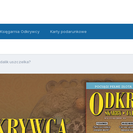
Księgarnia Odkrywcy
Karty podarunkowe
dalik uszczelka?