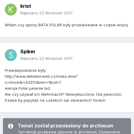
krist
Napisano
22 Wrzesień 2017
Witam czy opony BATA POLAR były produkowane w czasie wojny.
Spiker
Napisano
22 Wrzesień 2017
Prawdopodobnie były:
http://www.detektorweb.cz/index.4me?
s=show&i=43251&mm=1&vd=1
wersja Polar pewnie też.
Ale czy używał ich Wehrmacht? Niewykluczone. Dla pewności
trzeba by popytać na czeskich lub słowackich forach.
Temat został przeniesiony do archiwum
Ten temat przebywa obecnie w archiwum. Dodawanie