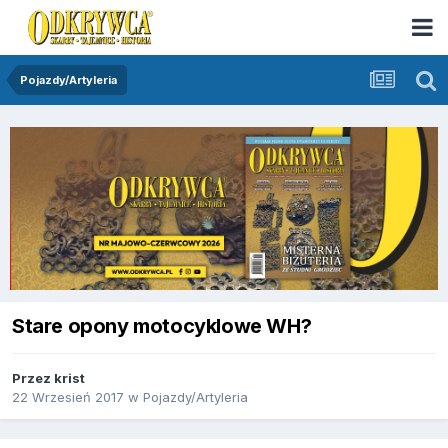
Pojazdy/Artyleria
Stare opony motocyklowe WH?
Przez
krist
22 Wrzesień 2017
w
Pojazdy/Artyleria