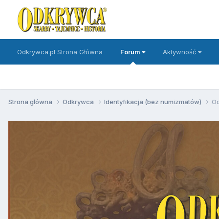
Odkrywca.pl Strona Główna
Forum
Aktywność
Strona główna
Odkrywca
Identyfikacja (bez numizmatów)
Od