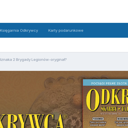
Księgarnia Odkrywcy
Karty podarunkowe
znaka 2 Brygady Legionów-oryginał?