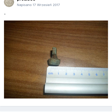
Napisano
17 Wrzesień 2017
"