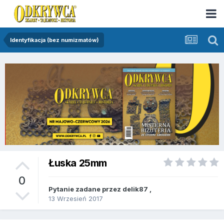
Identyfikacja (bez numizmatów)
Łuska 25mm
0
Pytanie zadane przez
delik87
,
13 Wrzesień 2017