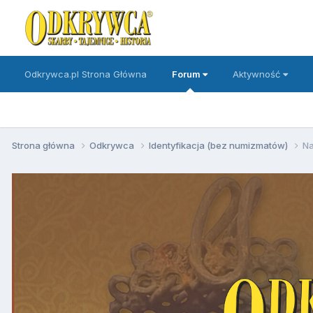
Odkrywca.pl Strona Główna
Forum
Aktywność
Strona główna
Odkrywca
Identyfikacja (bez numizmatów)
Na