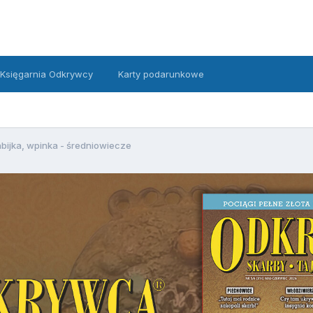
Księgarnia Odkrywcy
Karty podarunkowe
bijka, wpinka - średniowiecze