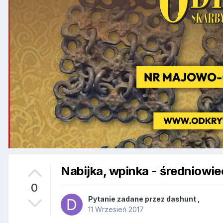
Nabijka, wpinka - średniowi
0
Pytanie zadane przez
dashunt
,
11 Wrzesień 2017