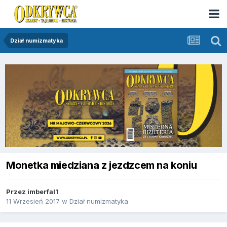
Dział numizmatyka
Monetka miedziana z jezdzcem na koniu
Przez
imberfal1
11 Wrzesień 2017
w
Dział numizmatyka