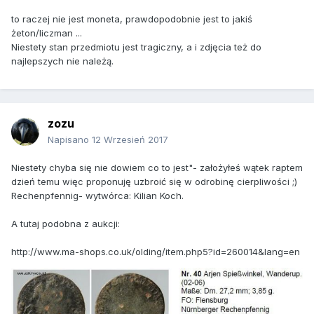
to raczej nie jest moneta, prawdopodobnie jest to jakiś
żeton/liczman ...
Niestety stan przedmiotu jest tragiczny, a i zdjęcia też do
najlepszych nie należą.
zozu
Napisano
12 Wrzesień 2017
Niestety chyba się nie dowiem co to jest"- założyłeś wątek raptem
dzień temu więc proponuję uzbroić się w odrobinę cierpliwości ;)
Rechenpfennig- wytwórca: Kilian Koch.
A tutaj podobna z aukcji:
http://www.ma-shops.co.uk/olding/item.php5?id=260014&lang=en