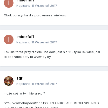
imberfal1
Napisano
11 Wrzesień 2017
Obok boratynka dla porownania wielkosci
imberfal1
Napisano
11 Wrzesień 2017
Tak sie teraz przyjrzałem i na dole jest nie 16.. tylko 15..wiec jesli
to poczatek daty to XVIw by byl
sqr
Napisano
11 Wrzesień 2017
może coś w tym kierunku ?
http://www.ebay.de/itm/RUSSLAND-NIKOLAUS-RECHENPFENNIG-
JETON-VON-LAUER-/122455504293