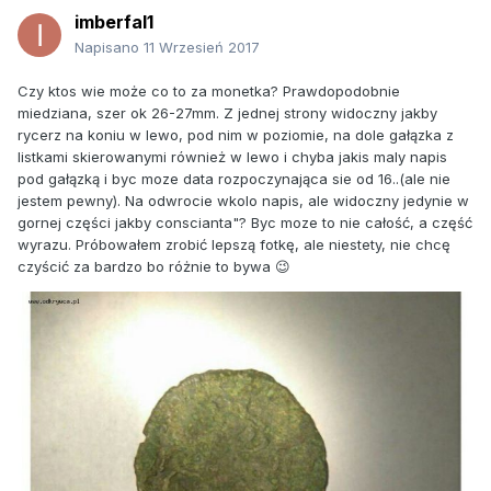
imberfal1
Napisano
11 Wrzesień 2017
Czy ktos wie może co to za monetka? Prawdopodobnie
miedziana, szer ok 26-27mm. Z jednej strony widoczny jakby
rycerz na koniu w lewo, pod nim w poziomie, na dole gałązka z
listkami skierowanymi również w lewo i chyba jakis maly napis
pod gałązką i byc moze data rozpoczynająca sie od 16..(ale nie
jestem pewny). Na odwrocie wkolo napis, ale widoczny jedynie w
gornej części jakby conscianta"? Byc moze to nie całość, a część
wyrazu. Próbowałem zrobić lepszą fotkę, ale niestety, nie chcę
czyścić za bardzo bo różnie to bywa 😉