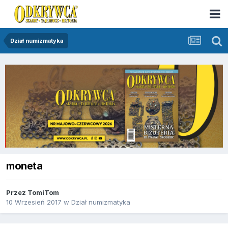
Dział numizmatyka
moneta
Przez
TomiTom
10 Wrzesień 2017
w
Dział numizmatyka