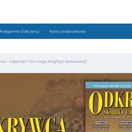
Księgarnia Odkrywcy
Karty podarunkowe
ucz - saperski ? Do czego mógł być stosowany?