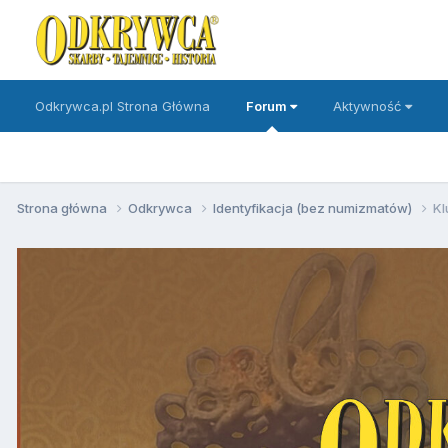
Odkrywca.pl Strona Główna
Forum
Aktywność
Strona główna
Odkrywca
Identyfikacja (bez numizmatów)
Kl