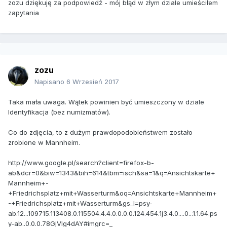
zozu dziękuję za podpowiedź - mój błąd w złym dziale umieściłem
zapytania
zozu
Napisano
6 Wrzesień 2017
Taka mała uwaga. Wątek powinien być umieszczony w dziale
Identyfikacja (bez numizmatów).
Co do zdjęcia, to z dużym prawdopodobieństwem zostało
zrobione w Mannheim.
http://www.google.pl/search?client=firefox-b-
ab&dcr=0&biw=1343&bih=614&tbm=isch&sa=1&q=Ansichtskarte+
Mannheim+-
+Friedrichsplatz+mit+Wasserturm&oq=Ansichtskarte+Mannheim+
-+Friedrichsplatz+mit+Wasserturm&gs_l=psy-
ab.12...109715.113408.0.115504.4.4.0.0.0.0.124.454.1j3.4.0....0...1.1.64.ps
y-ab..0.0.0.78GjVIg4dAY#imgrc=_