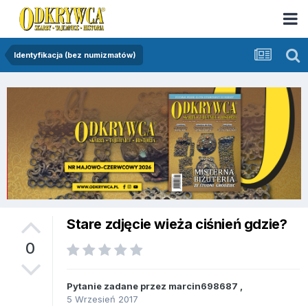
Identyfikacja (bez numizmatów)
Stare zdjęcie wieża ciśnień gdzie?
0
Pytanie zadane przez
marcin698687
,
5 Wrzesień 2017