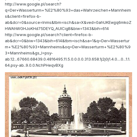
http://www.google.pl/search?
q=Der+Wasserturm+%E2%80%93+das+Wahrzeichen+Mannheim
s&client=firefox-b-
ab&dcr=0&source=lnms&tbm=isch&sa=X&ved=0ahUKEwjjq6mkoZ
HWAhWGHJoKHd75DEYQ_AUICigB&biw=1343&bih=614
http://www.google.pl/search?client=firefox-b-
ab&dcr=0&biw=1343&bih=614&tbm=isch&sa=1&q=Der+Wassertur
m+%E2%80%93+Mannheims&oq=Der+Wasserturm+%E2%80%9
3+Mannheims&gs_l=psy-
ab.12...67660.68439.0.4816495.11.5.0.0.0.0.313.658.1j2j0j1.4.0....0...1.1.
64.psy-ab..9.0.0.NchPHeqvBXg