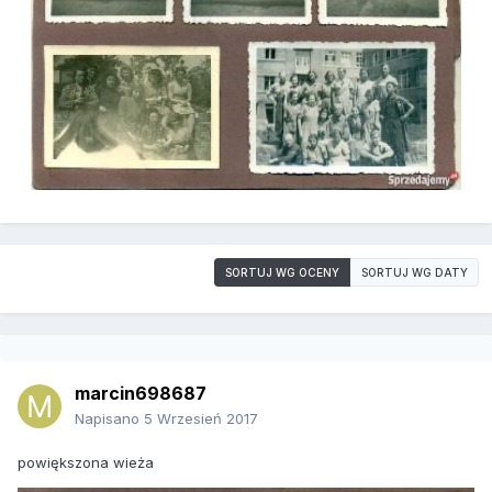
SORTUJ WG OCENY
SORTUJ WG DATY
marcin698687
Napisano
5 Wrzesień 2017
powiększona wieża