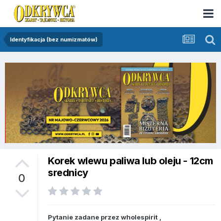
Identyfikacja (bez numizmatów)
Korek wlewu paliwa lub oleju - 12cm
srednicy
0
Pytanie zadane przez
wholespirit
,