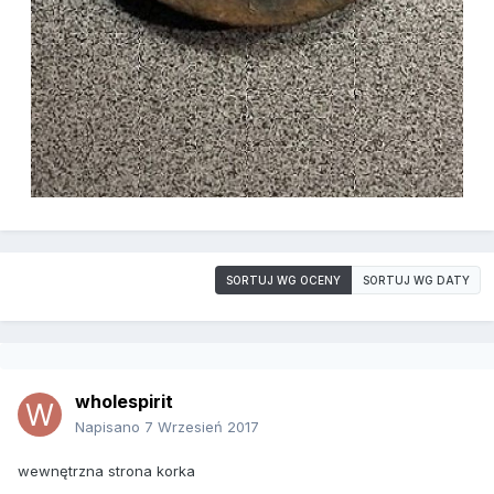
SORTUJ WG OCENY
SORTUJ WG DATY
wholespirit
Napisano
7 Wrzesień 2017
wewnętrzna strona korka