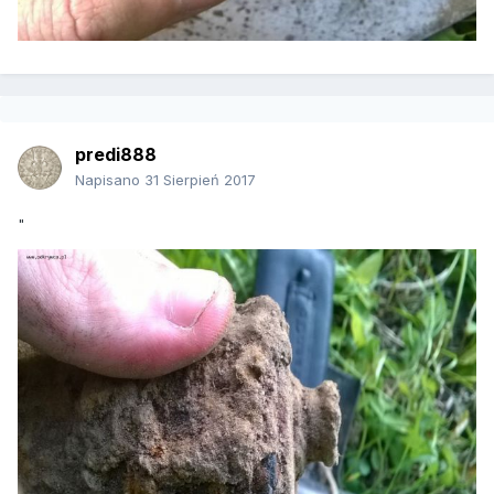
predi888
Napisano
31 Sierpień 2017
"