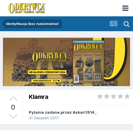
Identyfikacja (bez numizmatów)
Klamra
0
Pytanie zadane przez
Askari1914
,
31 Sierpień 2017