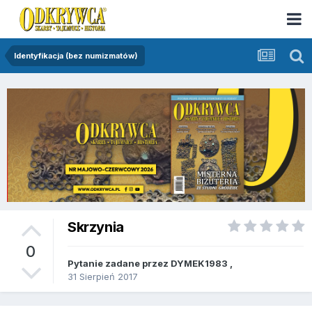
Identyfikacja (bez numizmatów)
Skrzynia
0
Pytanie zadane przez
DYMEK1983
,
31 Sierpień 2017