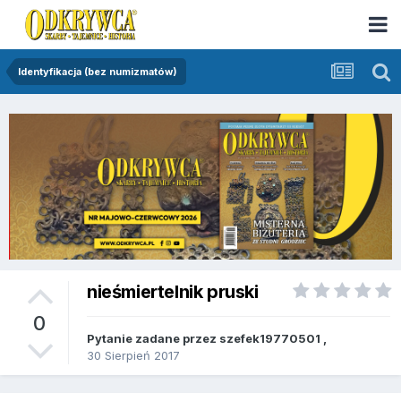
Identyfikacja (bez numizmatów)
nieśmiertelnik pruski
0
Pytanie zadane przez
szefek19770501
,
30 Sierpień 2017