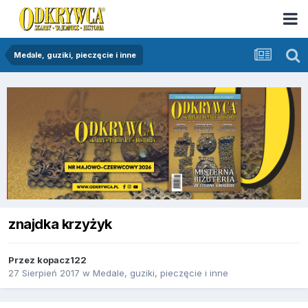
Medale, guziki, pieczęcie i inne
znajdka krzyżyk
Przez
kopacz122
27 Sierpień 2017
w
Medale, guziki, pieczęcie i inne