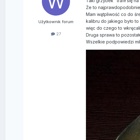
Taki grzybek" trafił się n
Że to najprawdopodobniej 
Mam wątpliwość co do śre
kalibru do jakiego było 
Użytkownik forum
więc do czego to wkręcal
27
Druga sprawa to pozostałe
Wszelkie podpowiedzi mi