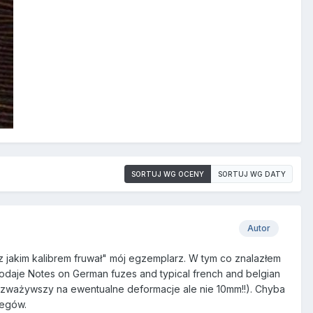
SORTUJ WG OCENY
SORTUJ WG DATY
Autor
a z jakim kalibrem fruwał" mój egzemplarz. W tym co znalazłem
podaje Notes on German fuzes and typical french and belgian
us zważywszy na ewentualne deformacje ale nie 10mm!!). Chyba
legów.