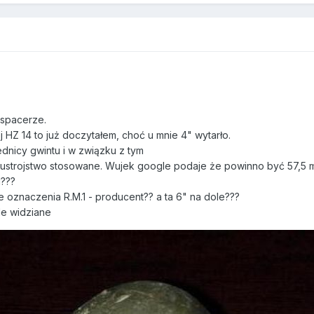
a spacerze.
HZ 14 to już doczytałem, choć u mnie 4" wytarło.
dnicy gwintu i w związku z tym
to ustrojstwo stosowane. Wujek google podaje że powinno być 57,5 
i???
 oznaczenia R.M.1 - producent?? a ta 6" na dole???
le widziane