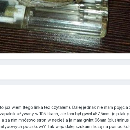
m to już wiem (tego linka też czytałem). Dalej jednak nie mam pojęci
 zapalnik używany w 105-tkach, ale tam był gwint=57,5mm, (n.p.tak 
. - a za nim mnóstwo stron w necie) a ja mam gwint 66mm (plus/min
 nietypowych pocisków?? Tak więc dalej szukam i liczę na pomoc ko