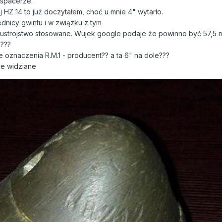
a spacerze.
HZ 14 to już doczytałem, choć u mnie 4" wytarło.
dnicy gwintu i w związku z tym
to ustrojstwo stosowane. Wujek google podaje że powinno być 57,5 
i???
 oznaczenia R.M.1 - producent?? a ta 6" na dole???
le widziane