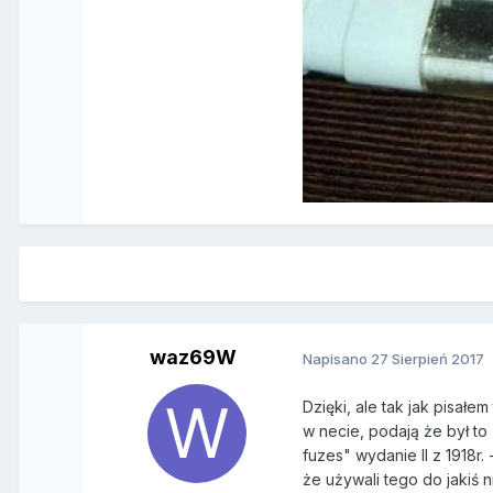
waz69W
Napisano
27 Sierpień 2017
Dzięki, ale tak jak pisałe
w necie, podają że był to
fuzes" wydanie II z 1918r
że używali tego do jakiś