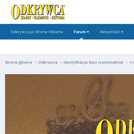
Odkrywca.pl Strona Główna
Forum
Aktywność
Strona główna
Odkrywca
Identyfikacja (bez numizmatów)
hz