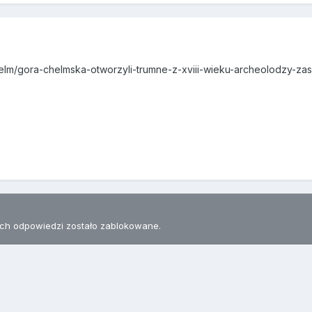
helm/gora-chelmska-otworzyli-trumne-z-xviii-wieku-archeolodzy-za
h odpowiedzi zostało zablokowane.