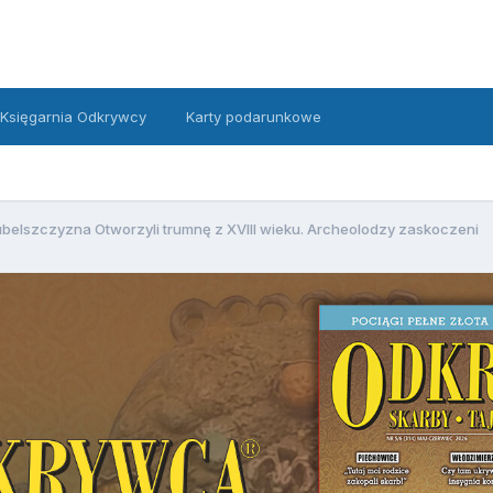
Księgarnia Odkrywcy
Karty podarunkowe
ubelszczyzna Otworzyli trumnę z XVIII wieku. Archeolodzy zaskoczeni