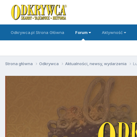
Odkrywca.pl Strona Główna
Forum
Aktywność
Strona główna
Odkrywca
Aktualności, newsy, wydarzenia
L