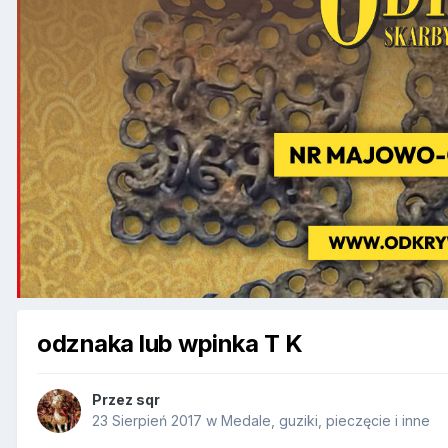
odznaka lub wpinka T K
Przez
sqr
23 Sierpień 2017
w
Medale, guziki, pieczęcie i inne