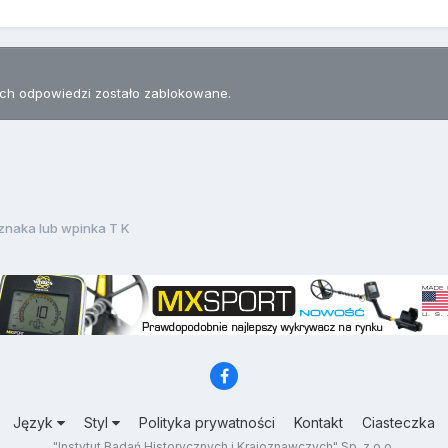
h odpowiedzi zostało zablokowane.
znaka lub wpinka T K
Język
Styl
Polityka prywatności
Kontakt
Ciasteczka
"Instytut Badań Historycznych i Krajoznawczych" Sp. z o.o.