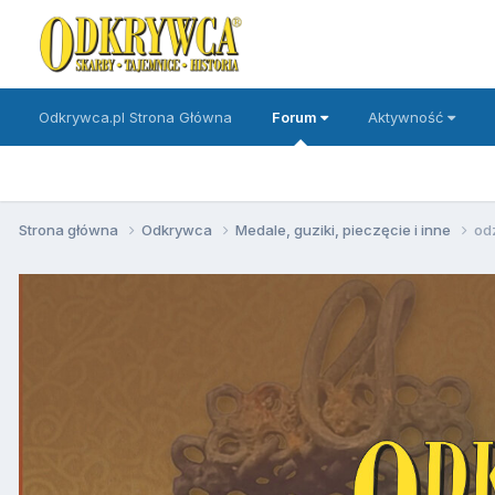
Odkrywca.pl Strona Główna
Forum
Aktywność
Strona główna
Odkrywca
Medale, guziki, pieczęcie i inne
od