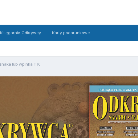
Księgarnia Odkrywcy
Karty podarunkowe
znaka lub wpinka T K