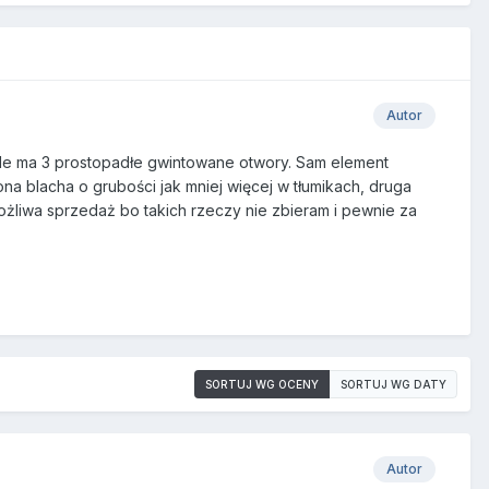
Autor
ale ma 3 prostopadłe gwintowane otwory. Sam element
na blacha o grubości jak mniej więcej w tłumikach, druga
żliwa sprzedaż bo takich rzeczy nie zbieram i pewnie za
SORTUJ WG OCENY
SORTUJ WG DATY
Autor