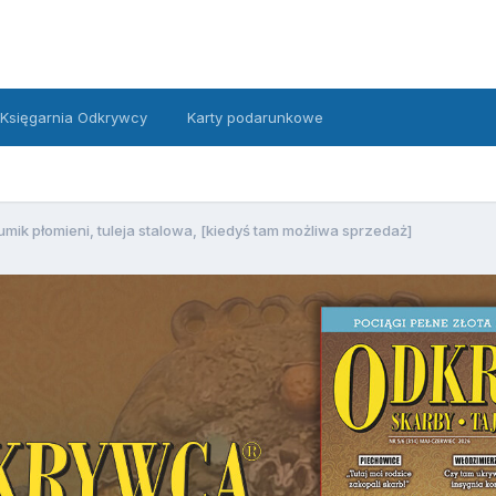
Księgarnia Odkrywcy
Karty podarunkowe
umik płomieni, tuleja stalowa, [kiedyś tam możliwa sprzedaż]