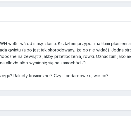
WH w 45r wśród masy złomu. Kształtem przypomina tłumi płomieni 
a gwintu (albo jest tak skorodowany, że go nie widać). Jedna stro
doczne na zewnątrz jakby przetłoczenia, rowki. Oznaczam jako mo
 na allezło albo wymienię się na samochód :D
ołgu? Rakiety kosmicznej? Czy standardowe uj wie co?