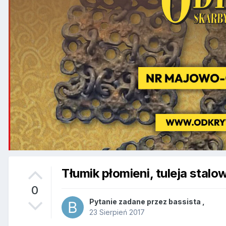
Tłumik płomieni, tuleja stal
0
Pytanie zadane przez
bassista
,
23 Sierpień 2017