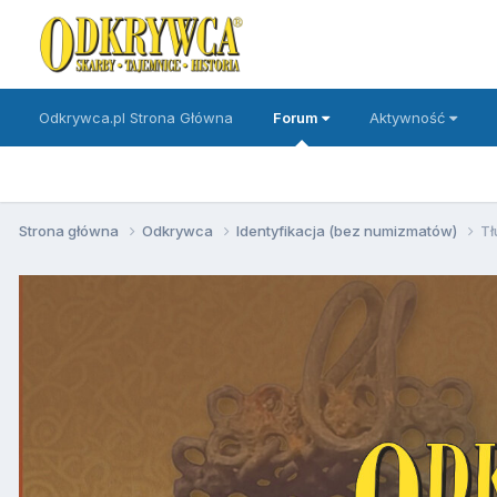
Odkrywca.pl Strona Główna
Forum
Aktywność
Strona główna
Odkrywca
Identyfikacja (bez numizmatów)
Tł