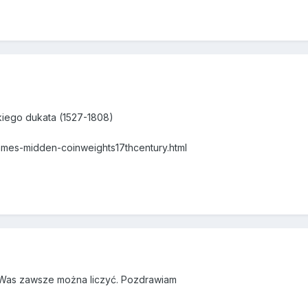
kiego dukata (1527-1808)
ames-midden-coinweights17thcentury.html
 Was zawsze można liczyć. Pozdrawiam