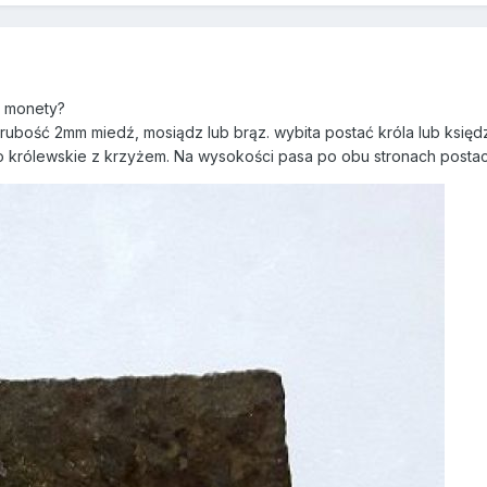
o monety?
bość 2mm miedź, mosiądz lub brąz. wybita postać króla lub księdz
o królewskie z krzyżem. Na wysokości pasa po obu stronach postaci 