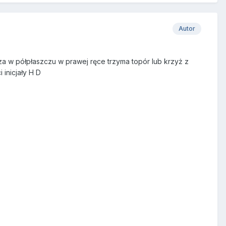
Autor
a w półpłaszczu w prawej ręce trzyma topór lub krzyż z
inicjały H D