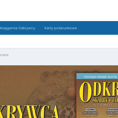
Księgarnia Odkrywcy
Karty podarunkowe
oneta