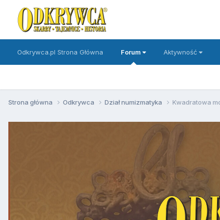
Odkrywca.pl Strona Główna
Forum
Aktywność
Strona główna
Odkrywca
Dział numizmatyka
Kwadratowa m