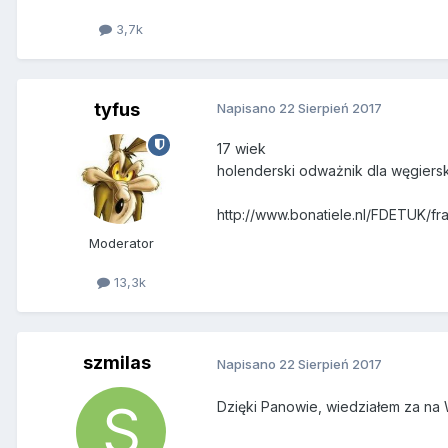
3,7k
tyfus
Napisano
22 Sierpień 2017
17 wiek
holenderski odważnik dla węgiers
http://www.bonatiele.nl/FDETUK/fr
Moderator
13,3k
szmilas
Napisano
22 Sierpień 2017
Dzięki Panowie, wiedziałem za na