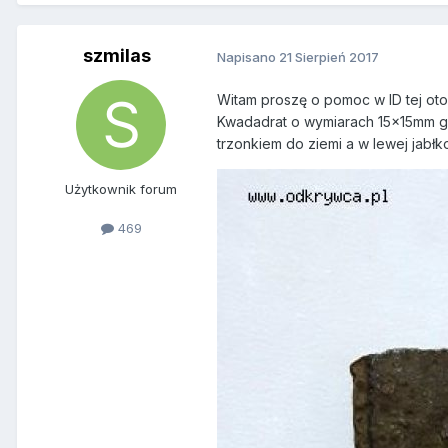
szmilas
Napisano
21 Sierpień 2017
Witam proszę o pomoc w ID tej ot
Kwadadrat o wymiarach 15x15mm gru
trzonkiem do ziemi a w lewej jabłk
Użytkownik forum
469