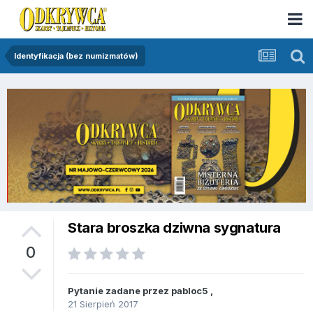
Identyfikacja (bez numizmatów)
Stara broszka dziwna sygnatura
0
Pytanie zadane przez
pabloc5
,
21 Sierpień 2017