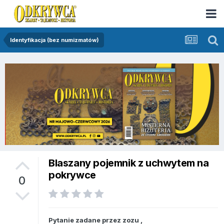
Identyfikacja (bez numizmatów)
Blaszany pojemnik z uchwytem na
pokrywce
0
Pytanie zadane przez
zozu
,