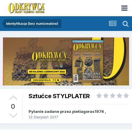
Identyfikacja (bez numizmatów)
Sztućce STYLPLATER
0
Pytanie zadane przez
pietiagoras1974
,
12 Sierpień 2017