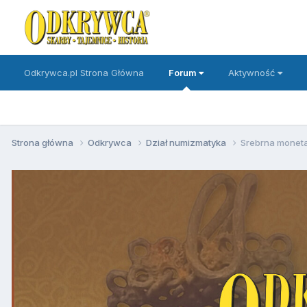
Odkrywca.pl Strona Główna
Forum
Aktywność
Strona główna
Odkrywca
Dział numizmatyka
Srebrna monet