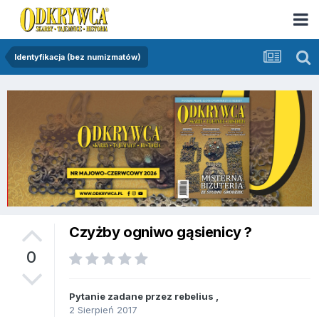
Identyfikacja (bez numizmatów)
Czyżby ogniwo gąsienicy ?
0
Pytanie zadane przez
rebelius
,
2 Sierpień 2017