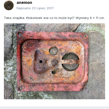
anemon
Napisano
23 Lipiec 2017
Taka znajdka. Ktokolwiek wie co to może być? Wymiary 9 x 11 cm.