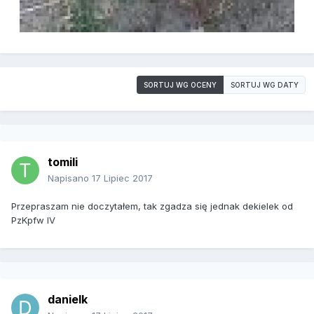
SORTUJ WG OCENY
SORTUJ WG DATY
tomili
Napisano
17 Lipiec 2017
Przepraszam nie doczytałem, tak zgadza się jednak dekielek od
PzKpfw IV
danielk