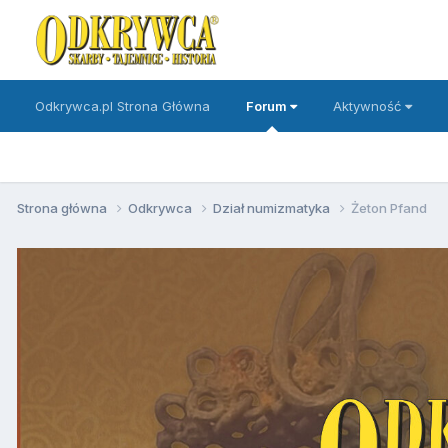
Odkrywca.pl Strona Główna
Forum
Aktywność
Strona główna
Odkrywca
Dział numizmatyka
Żeton Pfand