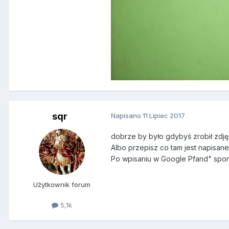
sqr
Napisano
11 Lipiec 2017
dobrze by było gdybyś zrobił zdjęci
Albo przepisz co tam jest napisan
Po wpisaniu w Google Pfand" sporo 
Użytkownik forum
5,1k