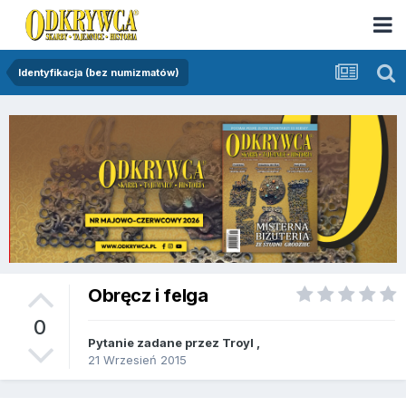
Identyfikacja (bez numizmatów)
Obręcz i felga
0
Pytanie zadane przez
Troyl
,
21 Wrzesień 2015