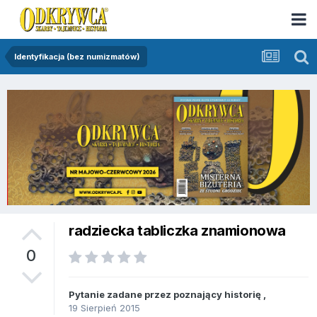
Identyfikacja (bez numizmatów)
radziecka tabliczka znamionowa
0
Pytanie zadane przez
poznający historię
,
19 Sierpień 2015