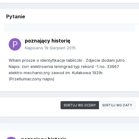
Pytanie
poznający historię
Napisano
19 Sierpień 2015
Witam prosze o identyfikacje tabliczki . Zdjecie dodam jutro .
Napis: zsrr elektrownia leningrad typ rekord -1 no. 33667
elektro-mechaniczny zawod im. Kułakowa 1929r.
(Przetlumaczony napis)
SORTUJ WG OCENY
SORTUJ WG DATY