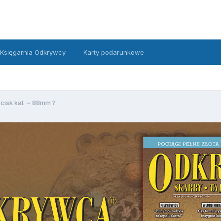
Księgarnia Odkrywcy
Karty podarunkowe
cisk kal. ~ 88mm ?