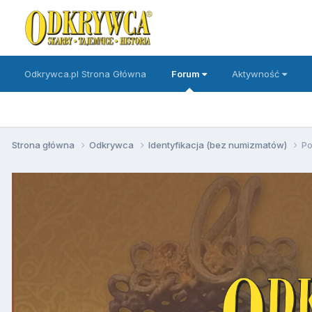
Odkrywca.pl Strona Główna
Forum
Aktywność
Strona główna
Odkrywca
Identyfikacja (bez numizmatów)
Po