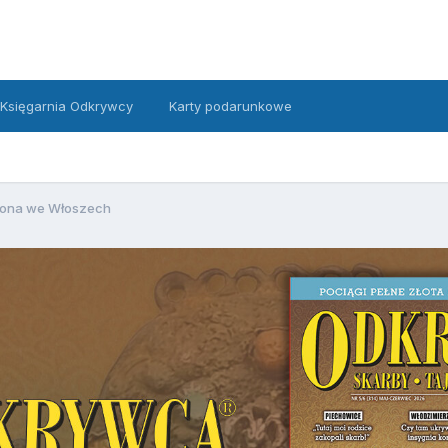
Księgarnia Odkrywcy
Karty podarunkowe
iona we Włoszech