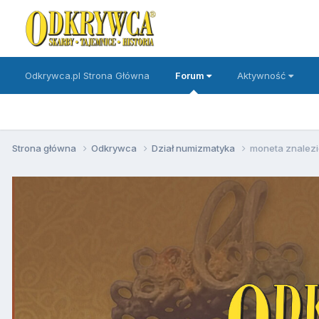
Odkrywca.pl Strona Główna
Forum
Aktywność
Strona główna
Odkrywca
Dział numizmatyka
moneta znalez