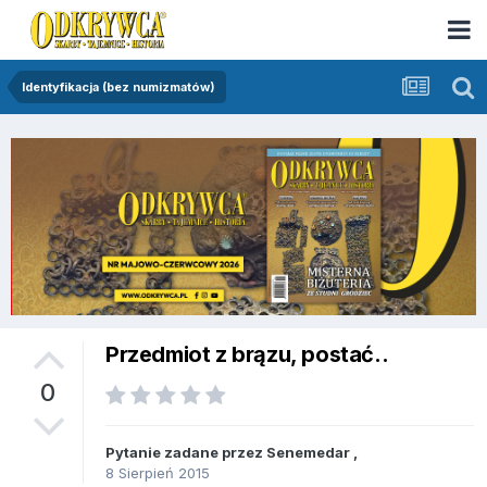
Identyfikacja (bez numizmatów)
Przedmiot z brązu, postać..
0
Pytanie zadane przez
Senemedar
,
8 Sierpień 2015