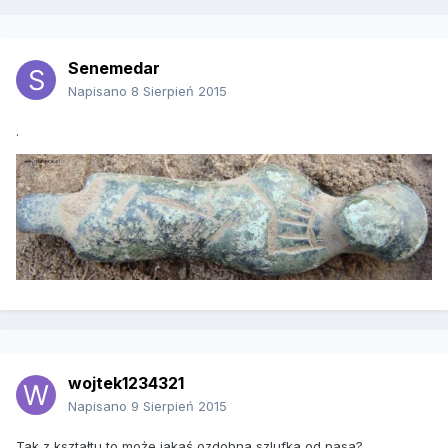
Senemedar
Napisano
8 Sierpień 2015
.
wojtek1234321
Napisano
9 Sierpień 2015
Tak z kształtu to może jakaś ozdobna szlufka od pasa?