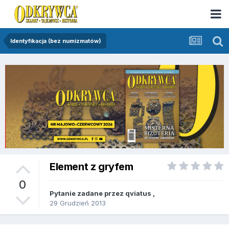
Identyfikacja (bez numizmatów)
Element z gryfem
0
Pytanie zadane przez
qviatus
,
29 Grudzień 2013