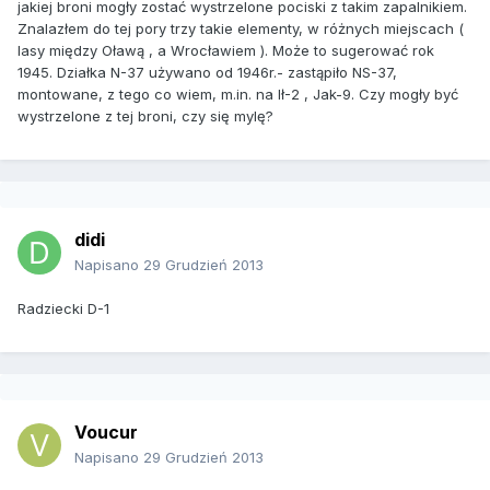
jakiej broni mogły zostać wystrzelone pociski z takim zapalnikiem.
Znalazłem do tej pory trzy takie elementy, w różnych miejscach (
lasy między Oławą , a Wrocławiem ). Może to sugerować rok
1945. Działka N-37 używano od 1946r.- zastąpiło NS-37,
montowane, z tego co wiem, m.in. na Ił-2 , Jak-9. Czy mogły być
wystrzelone z tej broni, czy się mylę?
didi
Napisano
29 Grudzień 2013
Radziecki D-1
Voucur
Napisano
29 Grudzień 2013