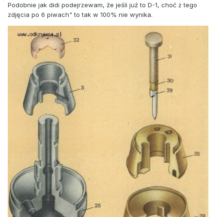
Podobnie jak didi podejrzewam, że jeśli już to D-1, choć z tego
zdjęcia po 6 piwach" to tak w 100% nie wynika.