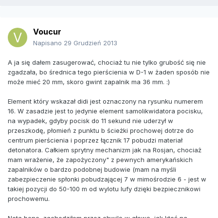
Voucur
Napisano
29 Grudzień 2013
A ja się dałem zasugerować, chociaż tu nie tylko grubość się nie
zgadzała, bo średnica tego pierścienia w D-1 w żaden sposób nie
może mieć 20 mm, skoro gwint zapalnik ma 36 mm. :)
Element który wskazał didi jest oznaczony na rysunku numerem
16. W zasadzie jest to jedynie element samolikwidatora pocisku,
na wypadek, gdyby pocisk do 11 sekund nie uderzył w
przeszkodę, płomień z punktu b ścieżki prochowej dotrze do
centrum pierścienia i poprzez łącznik 17 pobudzi materiał
detonatora. Całkiem sprytny mechanizm jak na Rosjan, chociaż
mam wrażenie, że zapożyczony" z pewnych amerykańskich
zapalników o bardzo podobnej budowie (mam na myśli
zabezpieczenie spłonki pobudzającej 7 w mimośrodzie 6 - jest w
takiej pozycji do 50-100 m od wylotu lufy dzięki bezpiecznikowi
prochowemu.