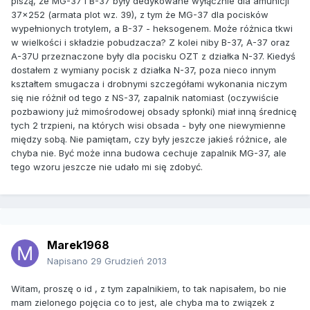
piszą, że MG-37 i B-37 były dedykowane wyłącznie dla amunicji
37x252 (armata plot wz. 39), z tym że MG-37 dla pocisków
wypełnionych trotylem, a B-37 - heksogenem. Może różnica tkwi
w wielkości i składzie pobudzacza? Z kolei niby B-37, A-37 oraz
A-37U przeznaczone były dla pocisku OZT z działka N-37. Kiedyś
dostałem z wymiany pocisk z działka N-37, poza nieco innym
kształtem smugacza i drobnymi szczegółami wykonania niczym
się nie różnił od tego z NS-37, zapalnik natomiast (oczywiście
pozbawiony już mimośrodowej obsady spłonki) miał inną średnicę
tych 2 trzpieni, na których wisi obsada - były one niewymienne
między sobą. Nie pamiętam, czy były jeszcze jakieś różnice, ale
chyba nie. Być może inna budowa cechuje zapalnik MG-37, ale
tego wzoru jeszcze nie udało mi się zdobyć.
Marek1968
Napisano
29 Grudzień 2013
Witam, proszę o id , z tym zapalnikiem, to tak napisałem, bo nie
mam zielonego pojęcia co to jest, ale chyba ma to związek z