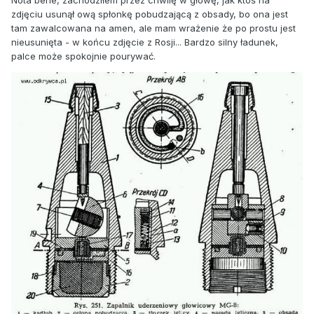
Nota bene, zachodziłem przez chwilę w głowę, jak ktoś na
zdjęciu usunął ową spłonkę pobudzającą z obsady, bo ona jest
tam zawalcowana na amen, ale mam wrażenie że po prostu jest
nieusunięta - w końcu zdjęcie z Rosji... Bardzo silny ładunek,
palce może spokojnie pourywać.