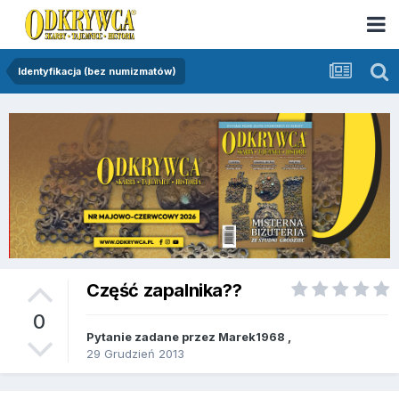
Identyfikacja (bez numizmatów)
Część zapalnika??
0
Pytanie zadane przez
Marek1968
,
29 Grudzień 2013