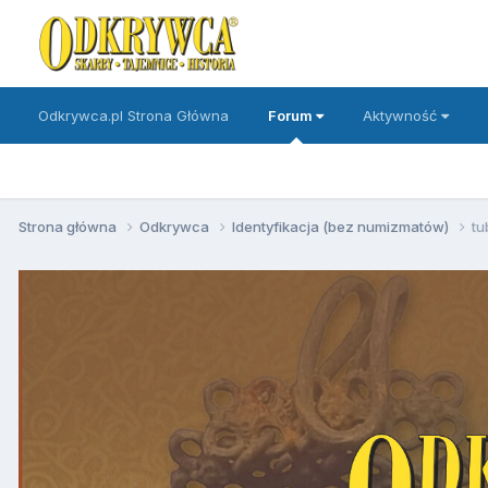
Odkrywca.pl Strona Główna
Forum
Aktywność
Strona główna
Odkrywca
Identyfikacja (bez numizmatów)
tu