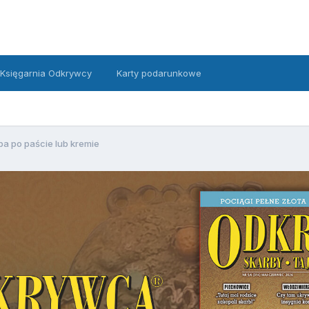
Księgarnia Odkrywcy
Karty podarunkowe
ba po paście lub kremie