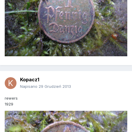
Kopacz1
Napisano
29 Grudzień 2013
rewers
1929