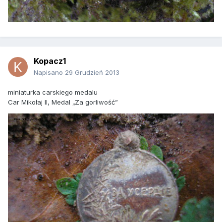
Kopacz1
Napisano
29 Grudzień 2013
miniaturka carskiego medalu
Car Mikołaj II, Medal „Za gorliwość”