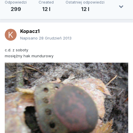
Odpowiedzi
Created
Ostatniej odpowiedzi
299
12 l
12 l
Kopacz1
Napisano
28 Grudzień 2013
c.d. z soboty
mosiężny hak mundurowy