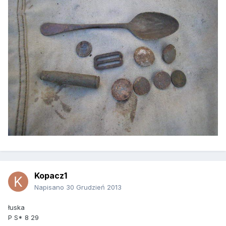
Kopacz1
Napisano
30 Grudzień 2013
łuska
P S* 8 29