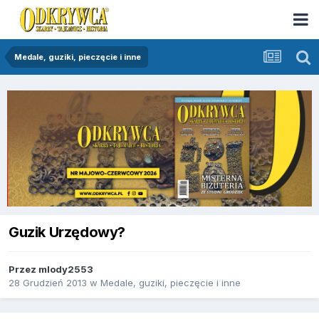
Medale, guziki, pieczęcie i inne
Guzik Urzędowy?
Przez
mlody2553
28 Grudzień 2013
w
Medale, guziki, pieczęcie i inne