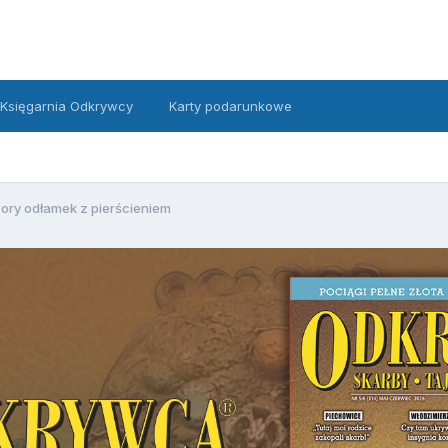
Księgarnia Odkrywcy
Karty podarunkowe
ory odłamek z pierścieniem