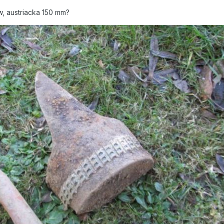
w, austriacka 150 mm?