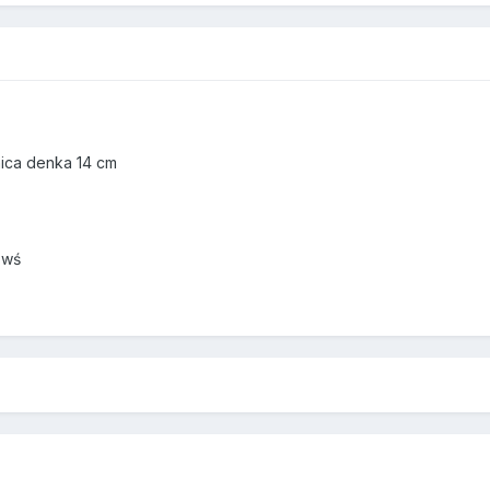
ica denka 14 cm
 wś