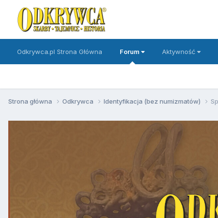
Odkrywca.pl Strona Główna
Forum
Aktywność
Strona główna
Odkrywca
Identyfikacja (bez numizmatów)
Sp