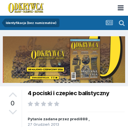
Identyfikacja (bez numizmatów)
4 pociski i czepiec balistyczny
0
Pytanie zadane przez
predi888
,
27 Grudzień 2013