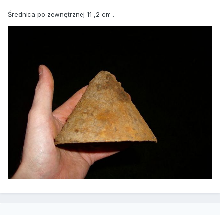
Średnica po zewnętrznej 11 ,2 cm .