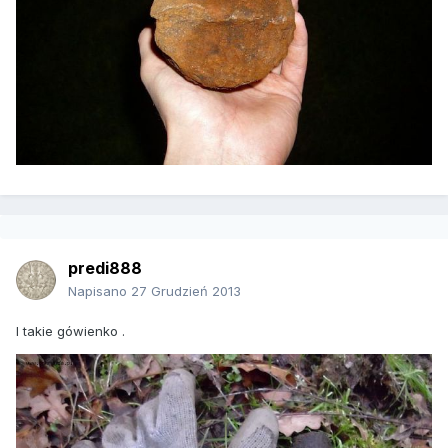
predi888
Napisano
27 Grudzień 2013
I takie gówienko .