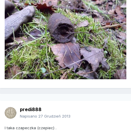
predi888
Napisano
27 Grudzień 2013
I taka czapeczka (czepiec) .