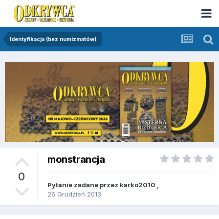
Identyfikacja (bez numizmatów)
monstrancja
0
Pytanie zadane przez
karko2010
,
26 Grudzień 2013