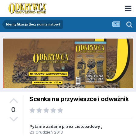
Identyfikacja (bez numizmatów)
Scenka na przywieszce i odważnik
0
Pytanie zadane przez
Listopadowy
,
23 Grudzień 2013