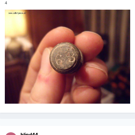
4
blind44